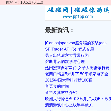
你的IP : 10.5.176.110
最新资讯：
[Centos]openvpn服务端的安装(eas...
SP Trader API (6)_程式交易
男人出轨后六大异常行为
熔断背后的数学与心理
趁闺蜜来自家串门 女子去闺蜜家行窃
老两口蜗居5米井下 50平米家电齐全
2015中国大学排行榜100强
鱼觅食的时间
鱼竿及其材料介绍
欧洲央行降息至-0.3%并扩大QE：欧美股
滴滴游戏中心上线半年就关