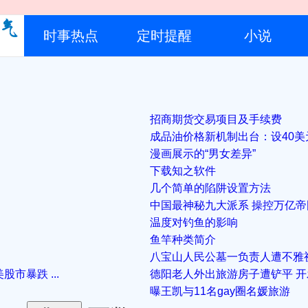
时事热点
定时提醒
小说
招商期货交易项目及手续费
成品油价格新机制出台：设40美元
漫画展示的“男女差异”
下载知之软件
几个简单的陷阱设置方法
中国最神秘九大派系 操控万亿帝
温度对钓鱼的影响
鱼竿种类简介
八宝山人民公墓一负责人遭不雅
市暴跌 ...
德阳老人外出旅游房子遭铲平 
曝王凯与11名gay圈名媛旅游