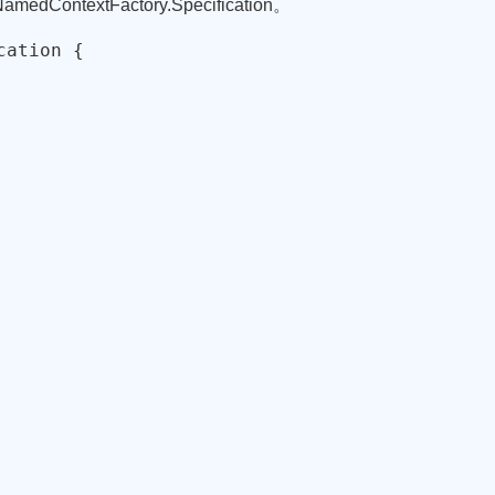
extFactory.Specification。
ation {
