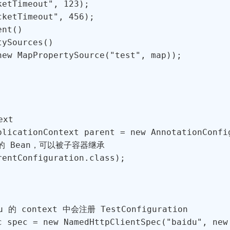
etTimeout", 123);

ketTimeout", 456);

nt()

ySources()

ew MapPropertySource("test", map));

xt

plicationContext parent = new AnnotationConfig
xt 的 Bean，可以被子容器继承

entConfiguration.class);

u 的 context 中会注册 TestConfiguration

c spec = new NamedHttpClientSpec("baidu", new 