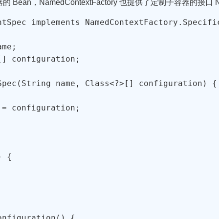
NamedContextFactory 也提供了定制子容器的接口 NamedCont
ntSpec implements NamedContextFactory.Specific
me;

] configuration;

Spec(String name, Class<?>[] configuration) {

= configuration;

 {

nfiguration() {
