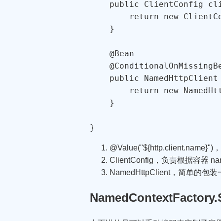
    public ClientConfig cli
        return new ClientCo
    }

    @Bean

    @ConditionalOnMissingBe
    public NamedHttpClient
        return new NamedHt
    }

}
@Value("${http.client
ClientConfig，负责根据
NamedHttpClient，简单的包装一下 
NamedContextFactory.S