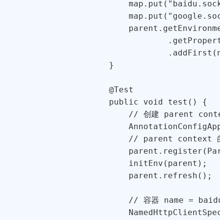
        map.put("baidu.sock
        map.put("google.soc
        parent.getEnvironme
                .getPropert
                .addFirst(n
    }

    @Test

    public void test() {

        // 创建 parent conte
        AnnotationConfigAp
        // parent conte
        parent.register(Par
        initEnv(parent);

        parent.refresh();

        // 容器 name = baid
        NamedHttpClientSpe