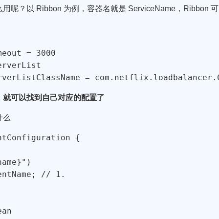
以 Ribbon 为例，容器名就是 ServiceName，Ribb
eout = 3000

verList

rverListClassName = com.netflix.loadbalancer.
，就可以找到自己对应的配置了
什么
tConfiguration {

ame}")

ntName; // 1.

an
