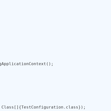
ApplicationContext();

Class[]{TestConfiguration.class});
