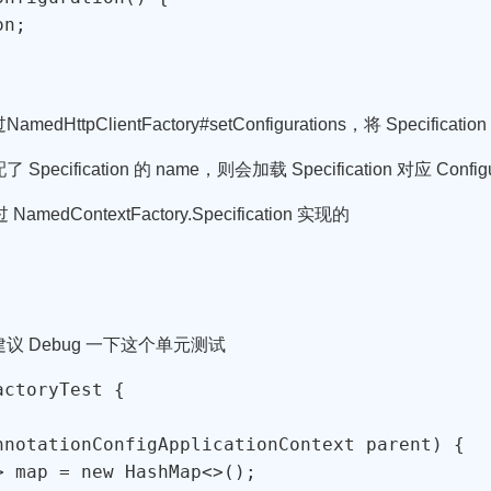
n;

ientFactory#setConfigurations，将 Specification 赋
fication 的 name，则会加载 Specification 对应 Configu
amedContextFactory.Specification 实现的
 Debug 一下这个单元测试
ctoryTest {

nnotationConfigApplicationContext parent) {

 map = new HashMap<>();
