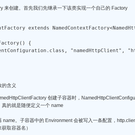
ctory 来创建。首先我们先继承一下该类实现一个自己的 Factory
ntFactory extends NamedContextFactory<NamedHtt
actory() {

entConfiguration.class, "namedHttpClient", "ht
参数的含义
ClientFactory 创建子容器时，NamedHttpClientConfig
真的就是随便定义一个 name
。子容器中的 Environment 会被写入一条配置，http.clie
me来获取容器名）