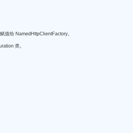
值给 NamedHttpClientFactory。
ration 类。