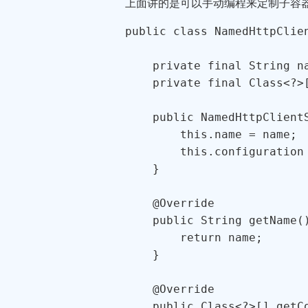
上面讲的是可以手动编程来定制子容器的 Bean，
public class NamedHttpClie
    private final String na
    private final Class<?>[
    public NamedHttpClient
        this.name = name;

        this.configuration 
    }

    @Override

    public String getName()
        return name;

    }

    @Override

    public Class<?>[] getCo