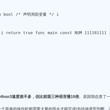
n 
bool
/* 声明局部变量 */
 i  

 i 
return
true
func
main
const
 NUM 
111181111
与python3速度差不多，但比前面三种语言慢10倍
。原因我也查了
执行每一个简单的操作时都需要大量的指令才能完成(包括做类型判断