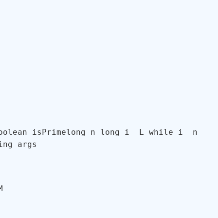
oolean
isPrime
long
 n 
long
 i  L 
while
 i  n 

ing args 

M