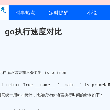
时事热点
定时提醒
小说
、c、go执行速度对比
因此在循环结束前不会退出
is_prime
n

 i 
return
True
 __name__ 
'__main__'
 is_primeNU
，时间统一用total统计，比如统计go语言执行时间的命令如下：