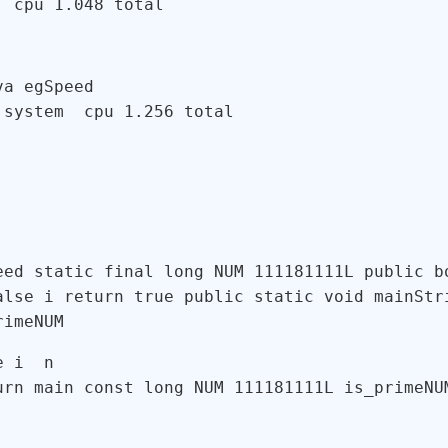
  cpu 
1.048
 total
a egSpeed

 system  cpu 
1.256
 total
eed
static
final
long
 NUM 
111181111
L 
public
b
alse
 i 
return
true
public
static
void
main
Str
rime
NUM
e
 i  n 

urn
main
const
long
 NUM 
111181111L
is_prime
NU