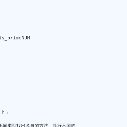
is_prime
NUM
一下，
，不同类型找出各自的方法，执行不同的