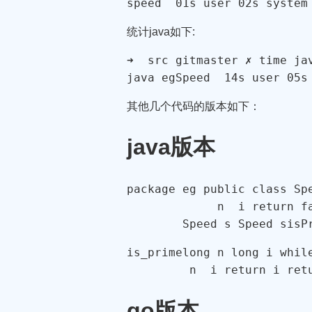
speed  01s user 02s system
统计java如下:
➜  src gitmaster ✗ time jav
java egSpeed  14s user 05s
其他几个代码的版本如下：
java版本
package
 eg 
public
class
Sp
             n  i 
return
f
        Speed s 
Speed
 s
isP
is_prime
long
 n 
long
 i 
whil
         n  i 
return
 i 
ret
go版本