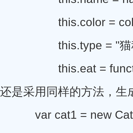
this.color = col
this.type = "猫
this.eat = function
还是采用同样的方法，生
var cat1 = new Cat