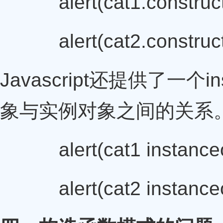
alert(cat1.constructor
alert(cat2.constructor
Javascript还提供了一个
象与实例对象之间的关系
alert(cat1 instanceof
alert(cat2 instanceof